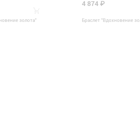
4 874 ₽
новение золота"
Браслет "Вдохновение зо