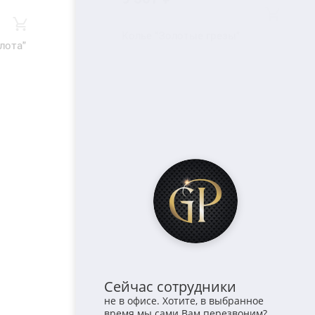
Колье "Золотые грезы"
лота"
Сейчас сотрудники
не в офисе. Хотите, в выбранное
время мы сами Вам перезвоним?