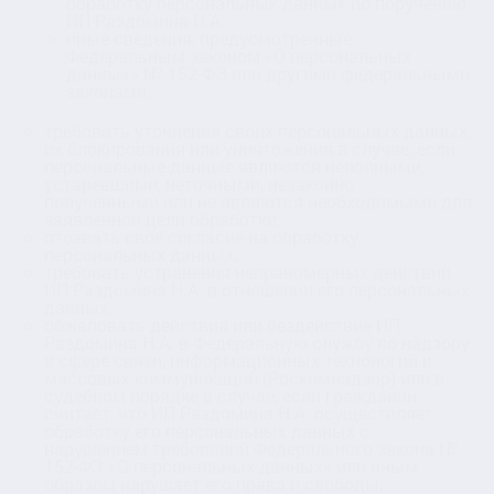
обработку персональных данных по поручению
ИП Раздомина Н.А.;
иные сведения, предусмотренные
Федеральным законом «О персональных
данных» № 152-ФЗ или другими федеральными
законами;
требовать уточнения своих персональных данных,
их блокирования или уничтожения в случае, если
персональные данные являются неполными,
устаревшими, неточными, незаконно
полученными или не являются необходимыми для
заявленной цели обработки;
отозвать свое согласие на обработку
персональных данных;
требовать устранения неправомерных действий
ИП Раздомина Н.А. в отношении его персональных
данных;
обжаловать действия или бездействие ИП
Раздомина Н.А. в Федеральную службу по надзору
в сфере связи, информационных технологий и
массовых коммуникаций (Роскомнадзор) или в
судебном порядке в случае, если гражданин
считает, что ИП Раздомина Н.А. осуществляет
обработку его персональных данных с
нарушением требований Федерального закона №
152-ФЗ «О персональных данных» или иным
образом нарушает его права и свободы;