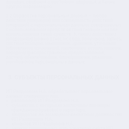
доходах, сведения о состоянии здоровья, а также
другую информацию.
2.2 Обработка персональных данных – любое
действие (операция) или совокупность действий
(операций) с персональными данным, совершаемых
с использованием средств автоматизации или без
использования таких средств. К таким действиям
(операциям) можно отнести: сбор, получение, запись,
систематизацию, накопление, хранение, уточнение
(обновление, изменение), извлечение, использование,
передачу (распространение, предоставление,
доступ), обезличивание, блокирование, удаление,
уничтожение персональных данных.
3. СУБЪЕКТЫ ПЕРСОНАЛЬНЫХ ДАННЫХ
ИП Раздомина Н.А. обрабатывает персональные
данные следующих лиц:
работников ИП Раздомина Н.А.
субъектов, с которыми заключены договоры
гражданско-правового характера;
кандидатов на замещение вакантных должностей
ИП Раздомина Н.А.
клиентов ИП Раздомина Н.А.
зарегистрированных пользователей сайта ИП