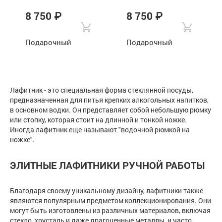
8 750 ₽
8 750 ₽
Подарочный
Подарочный
лафитник для
лафитник для
водки "Лев" в
водки "Бык" в
подарочной
подарочной
коробке
коробке
Лафитник - это специальная форма стеклянной посуды,
предназначенная для питья крепких алкогольных напитков,
в основном водки. Он представляет собой небольшую рюмку
или стопку, которая стоит на длинной и тонкой ножке.
Иногда лафитник еще называют "водочной рюмкой на
ножке".
ЭЛИТНЫЕ ЛАФИТНИКИ РУЧНОЙ РАБОТЫ
Благодаря своему уникальному дизайну, лафитники также
являются популярным предметом коллекционирования. Они
могут быть изготовлены из различных материалов, включая
стекло, хрусталь и даже драгоценные металлы, и часто