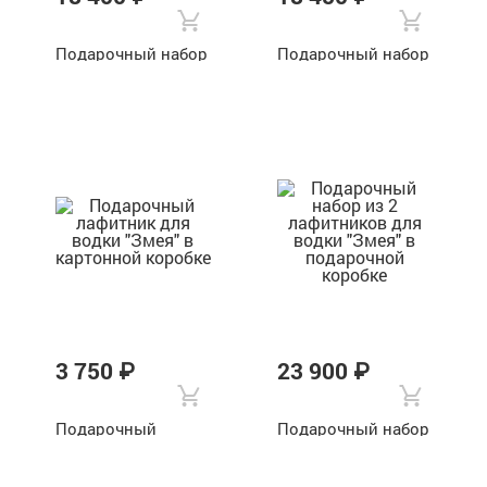
Подарочный набор
Подарочный набор
из 3 лафитников-
из 3 лафитников-
перевертышей для
перевертышей для
водки "Орел", "Бык"
водки "Кабан",
и "Волк" в
"Медведь" и "Бык" в
подарочной
подарочной
коробке
коробке
3 750 ₽
23 900 ₽
Подарочный
Подарочный набор
лафитник для
из 2 лафитников
водки "Змея" в
для водки "Змея" в
картонной коробке
подарочной