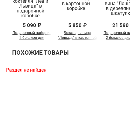
5 090 ₽
5 850 ₽
21 590 ₽
Подарочный набор из
Бокал для вина
Подарочный набо
2 бокалов для
"Лошадь" в картонной
2 бокалов для в
коктейля "Лев и
коробке
"Лошадь" в
Львица" в
деревянной шкату
ПОХОЖИЕ ТОВАРЫ
подарочной коробке
Раздел не найден