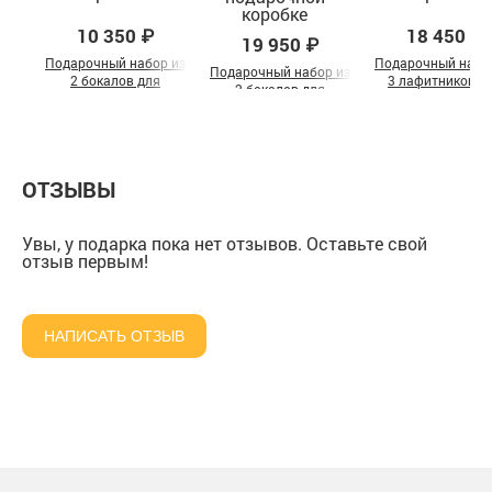
10 350 ₽
18 450 ₽
19 950 ₽
Подарочный набор из
Подарочный набо
Подарочный набор из
2 бокалов для
3 лафитников д
2 бокалов для
коньяка "Лев" в
водки "Лев" в
коньяка "Львица со
подарочной коробке
подарочной коро
львятами" в
подарочной коробке
ОТЗЫВЫ
Увы, у подарка пока нет отзывов. Оставьте свой
отзыв первым!
НАПИСАТЬ ОТЗЫВ