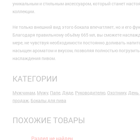
уникальным и стильным аксессуаром, который станет насто
коллекции.
Не только внешний вид этого бокала впечатляет, но и его ф
Благодаря правильному объёму 665 мл, вы сможете наслажд
мере, не чувствуя необходимости постоянно доливать напит
насыщен ароматом и вкусом, позволяя полностью погрузить
наслаждения пивом.
КАТЕГОРИИ
Мужчинам
,
Мужу
,
Папе
,
Дяде
,
Руководителю
,
Охотнику
,
День
продаж
,
Бокалы для пива
ПОХОЖИЕ ТОВАРЫ
Раздел не найден