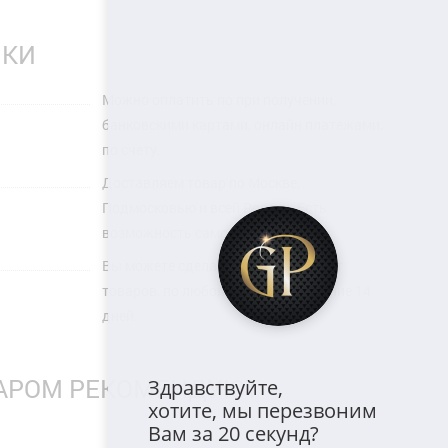
ПКИ
Можно оплатить по при получении,
банковскими картами, онлайн платежами,
по счету.
Доставляем товар по Москве,
Подмосковью и всей России. Есть
возможность самовывоза.
Вы можете сделать полный возврат
товаров, по любой причине, в течение 14
дней.
ВАРОМ РЕКОМЕНДУЮТ
Здравствуйте,
хотите, мы перезвоним
Вам за 20 секунд?