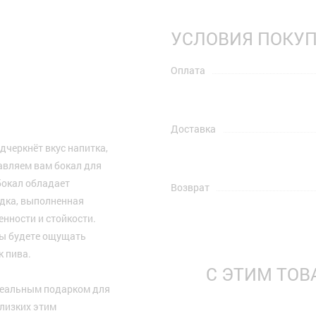
УСЛОВИЯ ПОКУ
Оплата
Доставка
дчеркнёт вкус напитка,
авляем вам бокал для
бокал обладает
Возврат
дка, выполненная
нности и стойкости.
 вы будете ощущать
к пива.
С ЭТИМ ТО
идеальным подарком для
близких этим