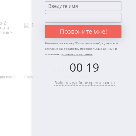
Позвоните мне!
Нажимая на кнопку "
Позвоните мне
", я даю свое
согласие на обработку персональных данных и
принимаю
условия соглашения
00
:
19
5 850 ₽
ля коктейля "Лев и Львица" в подарочной коробке
Бокал для вина "Лошадь" в картонной коробке
Подарочный наб
Выбрать удобное время звонка