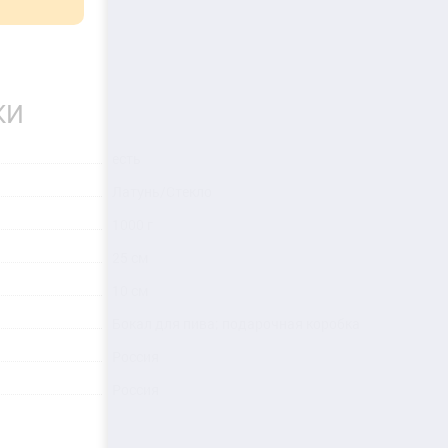
КИ
есть
Латунь/Стекло
1000 г
25 см
10 см
Бокал для пива; подарочная коробка
Россия
Россия