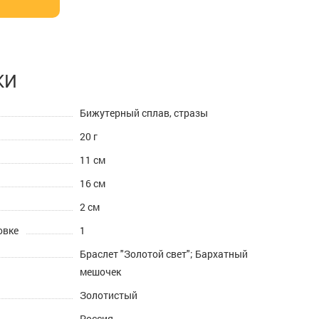
КИ
Бижутерный сплав, стразы
20 г
11 см
16 см
2 см
овке
1
Браслет "Золотой свет"; Бархатный
мешочек
Золотистый
Россия