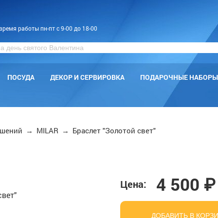
время работы пн-пт с 9-00 до 18-00
ПОСУДА
ДЕКОР И СЕРВИРОВКА
ПОДАРОЧНЫЕ НАБОРЫ
ашений
→
MILAR
→
Браслет "Золотой свет"
4 500 ₽
Цена:
ДОБАВИТЬ В КОРЗ