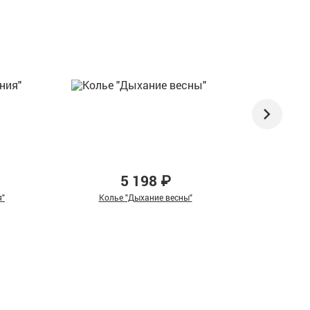
5 198 ₽
я"
Колье "Дыхание весны"
Бра