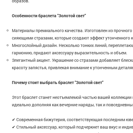
образов.
Особенности браслета "Золотой свет"
Материалы премиального качества. Изготовлен из прочного
сияющими стразами, которые создают эффект утонченного 
Многослойный дизайн. Несколько тонких линий, переплетаю
гармонию, придают аксессуару выразительность и объем.
Элегантный акцент. Украшение со стразами добавляет блеск
красоту запястья, привлекая внимание к утонченным деталя
Почему стоит выбрать браслет "Золотой свет"
Этот браслет станет неотъемлемой частью вашей коллекции
идеально дополняя как вечерние наряды, так и повседневны
✔ Современная бижутерия, соответствующая последним юв
✔ Стильный аксессуар, который подчеркнет ваш вкус и инди