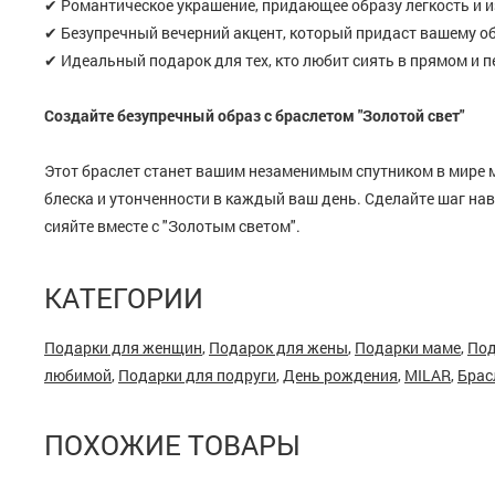
✔ Романтическое украшение, придающее образу легкость и 
✔ Безупречный вечерний акцент, который придаст вашему о
✔ Идеальный подарок для тех, кто любит сиять в прямом и 
Создайте безупречный образ с браслетом "Золотой свет"
Этот браслет станет вашим незаменимым спутником в мире 
блеска и утонченности в каждый ваш день. Сделайте шаг нав
сияйте вместе с "Золотым светом".
КАТЕГОРИИ
Подарки для женщин
,
Подарок для жены
,
Подарки маме
,
Под
любимой
,
Подарки для подруги
,
День рождения
,
MILAR
,
Брас
ПОХОЖИЕ ТОВАРЫ