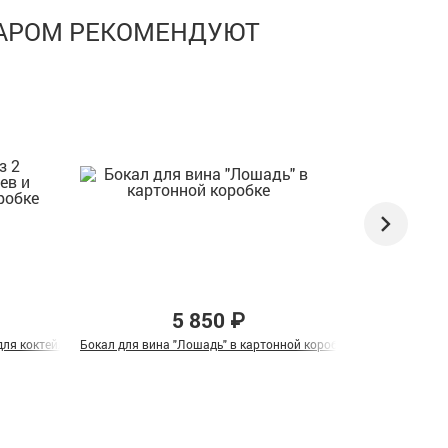
ВАРОМ РЕКОМЕНДУЮТ
5 850 ₽
ля коктейля "Лев и Львица" в подарочной коробке
Бокал для вина "Лошадь" в картонной коробке
Подарочный наб