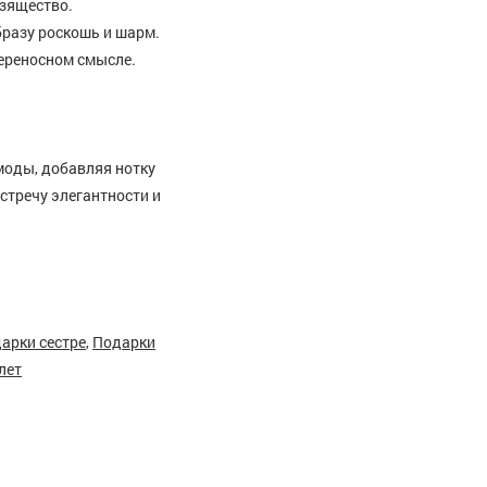
изящество.
бразу роскошь и шарм.
переносном смысле.
моды, добавляя нотку
стречу элегантности и
арки сестре
,
Подарки
лет