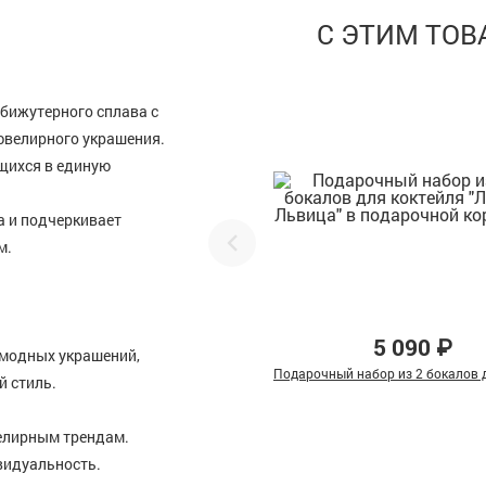
С ЭТИМ ТО
 бижутерного сплава с
ювелирного украшения.
щихся в единую
а и подчеркивает
м.
5 090 ₽
 модных украшений,
Подарочный набор из 2 бокалов д
й стиль.
елирным трендам.
видуальность.