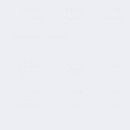
5 090 ₽
5 850 ₽
21 590 ₽
Подарочный набор из
Бокал для вина
Подарочный набо
2 бокалов для
"Лошадь" в картонной
2 бокалов для в
коктейля "Лев и
коробке
"Лошадь" в
Львица" в
деревянной шкату
ПОХОЖИЕ ТОВАРЫ
подарочной коробке
4 250 ₽
2 379 ₽
2 250 ₽
Кольцо-дорожка
Кольцо "Нежные
Кольцо-капля
"Праздник сердца"
объятия"
"Дерзкая"