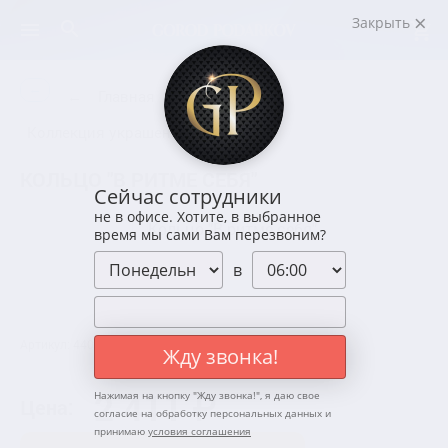
Закрыть
←
←
Главная
Коллекции
Коллекция украшений
MILAR
КОЛЬЦО "В РИТМЕ СЕБЯ"
Сейчас сотрудники
не в офисе. Хотите, в выбранное
время мы сами Вам перезвоним?
в
Артикул: 440001
0 отзывов
Жду звонка!
2 411 ₽
Нажимая на кнопку "
Жду звонка!
", я даю свое
Цена:
согласие на обработку персональных данных и
принимаю
условия соглашения