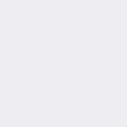
5 090 ₽
5 850 ₽
21 590 ₽
Подарочный набор из
Бокал для вина
Подарочный набо
2 бокалов для
"Лошадь" в картонной
2 бокалов для в
коктейля "Лев и
коробке
"Лошадь" в
Львица" в
деревянной шкату
ПОХОЖИЕ ТОВАРЫ
подарочной коробке
5 198 ₽
2 120 ₽
3 092 ₽
Колье "Дыхание
Браслет "Серебристое
Чокер "Лазурны
весны"
искушение"
блеск"