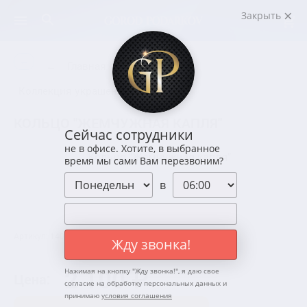
Закрыть
←
←
Главная
Коллекции
Коллекция украшений
MILAR
КОЛЬЦО "ЖЕМЧУЖНАЯ КАПЛЯ"
Сейчас сотрудники
не в офисе. Хотите, в выбранное
время мы сами Вам перезвоним?
в
Артикул: 140001
0 отзывов
Жду звонка!
2 100 ₽
Нажимая на кнопку "
Жду звонка!
", я даю свое
Цена:
согласие на обработку персональных данных и
принимаю
условия соглашения