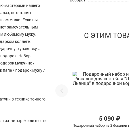
ую мастерами нашего
алах, не оставят
и эстетики. Если вы
анет замечательным
С ЭТИМ ТО
ом любимому мужу,
дарком коллеге,
дарочную упаковку, а
ь подарок. Набор
подарок мужчине /
 папе / подарок мужу /
атуни в технике точного
5 090 ₽
р из четырёх или шести
Подарочный набор из 2 бокалов д