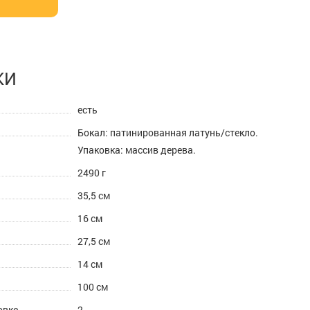
КИ
есть
Бокал: патинированная латунь/стекло.
Упаковка: массив дерева.
2490 г
35,5 см
16 см
27,5 см
14 см
100 см
овке
2