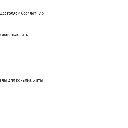
уществляем бесплатную
е использовать
алы для коньяка
,
Хиты