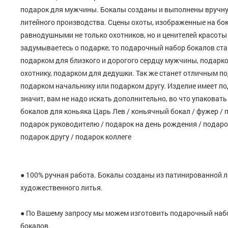
подарок для мужчины. Бокалы созданы и выполнены вручн
литейного производства. Сцены охоты, изображенные на бок
равнодушными не только охотников, но и ценителей красоты 
задумываетесь о подарке, то подарочный набор бокалов ст
подарком для близкого и дорогого сердцу мужчины, подарк
охотнику, подарком для дедушки. Так же станет отличным по
подарком начальнику или подарком другу. Изделие имеет по
значит, вам не надо искать дополнительно, во что упаковат
бокалов для коньяка Царь Лев / коньячный бокал / фужер / 
подарок руководителю / подарок на день рождения / подарок
подарок другу / подарок коллеге
● 100% ручная работа. Бокалы созданы из патинированной л
художественного литья.
● По Вашему запросу мы можем изготовить подарочный набо
бокалов.