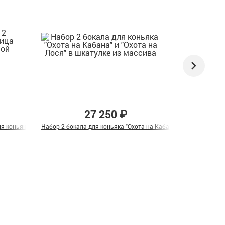
27 250 ₽
улке из массива
я коньяка "Львица со львятами" в подарочной коробке
Набор 2 бокала для коньяка "Охота на Кабана" и "Охота на Лос
Подарочный н