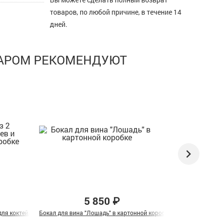
товаров, по любой причине, в течение 14
дней.
ВАРОМ РЕКОМЕНДУЮТ
5 850 ₽
ля коктейля "Лев и Львица" в подарочной коробке
Бокал для вина "Лошадь" в картонной коробке
Подарочный наб