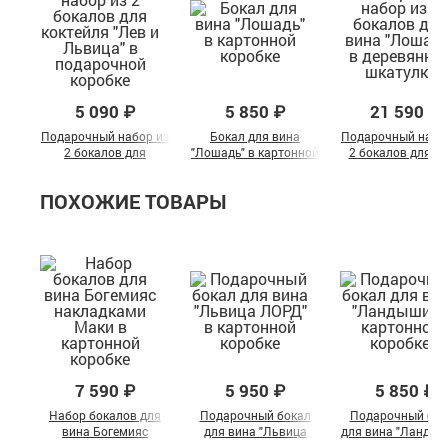
5 090 ₽
5 850 ₽
21 590 ₽
Подарочный набор из
Бокал для вина
Подарочный набо
2 бокалов для
"Лошадь" в картонной
2 бокалов для в
коктейля "Лев и
коробке
"Лошадь" в
Львица" в
деревянной шкату
ПОХОЖИЕ ТОВАРЫ
подарочной коробке
7 590 ₽
5 950 ₽
5 850 ₽
Набор бокалов для
Подарочный бокал
Подарочный бок
вина Богемияс
для вина "Львица
для вина "Ландыш
накладками Маки в
ЛОРД" в картонной
картонной короб