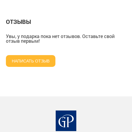
деревянной шкатулке
со штофом "Великая
"Герб СССР" в
из массива
Россия" в подарочной
подарочной коро
коробке
ОТЗЫВЫ
Увы, у подарка пока нет отзывов. Оставьте свой
отзыв первым!
НАПИСАТЬ ОТЗЫВ