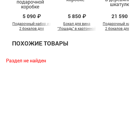
5 090 ₽
5 850 ₽
21 590 ₽
Подарочный набор из
Бокал для вина
Подарочный набо
2 бокалов для
"Лошадь" в картонной
2 бокалов для в
коктейля "Лев и
коробке
"Лошадь" в
Львица" в
деревянной шкату
ПОХОЖИЕ ТОВАРЫ
подарочной коробке
Раздел не найден