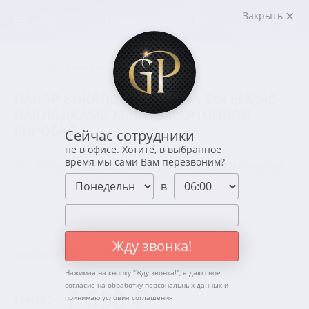
Закрыть
←
←
Главная
НАБОР БОКАЛОВ ДЛЯ ВИНА БОГЕМИЯС
НАКЛАДКАМИ МАКИ В КАРТОННОЙ
КОРОБКЕ
Сейчас сотрудники
не в офисе. Хотите, в выбранное
время мы сами Вам перезвоним?
в
Жду звонка!
Артикул: 13200002
0 отзывов
Нажимая на кнопку "
Жду звонка!
", я даю свое
согласие на обработку персональных данных и
7 590 ₽
Цена:
принимаю
условия соглашения