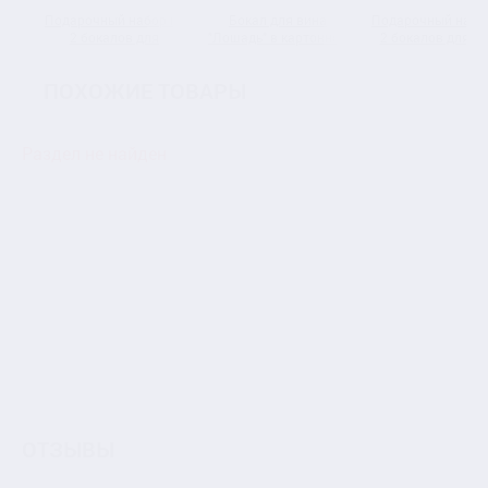
Подарочный набор из
Бокал для вина
Подарочный набо
2 бокалов для
"Лошадь" в картонной
2 бокалов для в
коктейля "Лев и
коробке
"Лошадь" в
Львица" в
деревянной шкату
ПОХОЖИЕ ТОВАРЫ
подарочной коробке
Раздел не найден
ОТЗЫВЫ