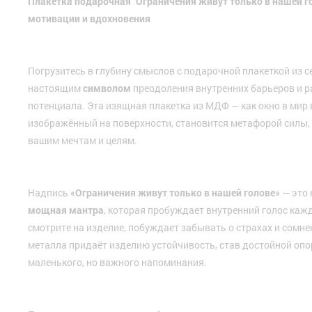
Плакетка подарочная "Ограничения живут только в нашей г
мотивации и вдохновения
Погрузитесь в глубину смыслов с подарочной плакеткой из се
настоящим
символом
преодоления внутренних барьеров и 
потенциала. Эта изящная плакетка из МДФ — как окно в мир 
изображённый на поверхности, становится метафорой силы,
вашим мечтам и целям.
Надпись
«Ограничения живут только в нашей голове»
— это 
мощная мантра
, которая пробуждает внутренний голос каж
смотрите на изделие, побуждает забывать о страхах и сомне
металла придаёт изделию устойчивость, став достойной опо
маленького, но важного напоминания.