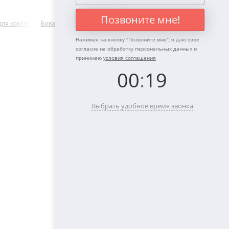
5 850 ₽
Позвоните мне!
ля коктейля "Лев и Львица" в подарочной коробке
Бокал для вина "Лошадь" в картонной коробке
Подарочный наб
Нажимая на кнопку "
Позвоните мне
", я даю свое
согласие на обработку персональных данных и
принимаю
условия соглашения
00
:
19
Выбрать удобное время звонка