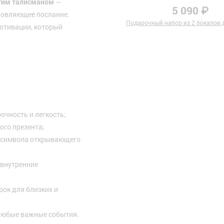
тим талисманом
—
5 090 ₽
хновляющее послание.
Подарочный набор из 2 бокалов д
мотивации, который
чность и легкость;
ого презента;
— символа открывающего
 внутренние
рок для близких и
 любые важные события.