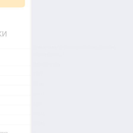
КИ
Гравировка "Ограничения живут только в
нашей голове..."
МДФ/Металл
750 г
20 см
26 см
2 см
26 см
20 см
овке
2