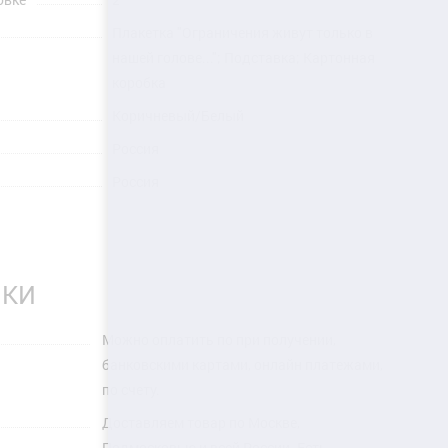
Плакетка "Ограничения живут только в
нашей голове..."; Подставка; Картонная
коробка
Коричневый/Белый
Россия
Россия
ПКИ
Можно оплатить по при получении,
банковскими картами, онлайн платежами,
по счету.
Доставляем товар по Москве,
Подмосковью и всей России. Есть