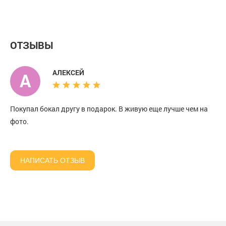
коньяка "Лев и
"Лев" в деревянной
и Львица" в
львица Royal" в
коробке
картонной короб
подарочной коробке
ОТЗЫВЫ
АЛЕКСЕЙ
А
Покупал бокал другу в подарок. В живую еще лучше чем на
фото.
НАПИСАТЬ ОТЗЫВ