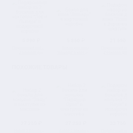
5 090 ₽
5 850 ₽
21 590 ₽
Подарочный набор из
Бокал для вина
Подарочный набо
2 бокалов для
"Лошадь" в картонной
2 бокалов для в
коктейля "Лев и
коробке
"Лошадь" в
Львица" в
деревянной шкату
ПОХОЖИЕ ТОВАРЫ
подарочной коробке
27 250 ₽
27 250 ₽
33 750 ₽
Набор 2 бокала для
Набор 2 бокала для
Подарочный набо