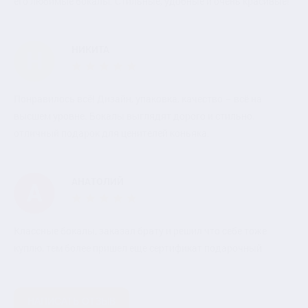
его любимые бокалы. Стильные, удобные и очень красивые!
НИКИТА
Н
Понравилось всё! Дизайн, упаковка, качество – всё на
высшем уровне. Бокалы выглядят дорого и стильно,
отличный подарок для ценителей коньяка.
АНАТОЛИЙ
А
Классные бокалы, заказал брату и решил что себе тоже
куплю, тем более пришел еще сертификат подарочный
НАПИСАТЬ ОТЗЫВ