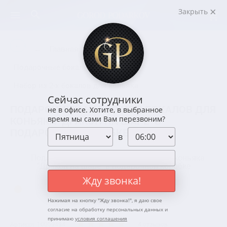
Закрыть
←
←
Главная
Посуда
Подарочные бокалы для коньяка
Набор из 2-х бокалов для коньяка
Сейчас сотрудники
ПОДАРОЧНЫЙ НАБОР ИЗ 2 БОКАЛОВ ДЛЯ
не в офисе. Хотите, в выбранное
КОНЬЯКА "ДРАКОН НА ШАРЕ" В
время мы сами Вам перезвоним?
ПОДАРОЧНОЙ КОРОБКЕ
в
Жду звонка!
Нажимая на кнопку "
Жду звонка!
", я даю свое
согласие на обработку персональных данных и
принимаю
условия соглашения
Артикул: 10059494
4 отзывов