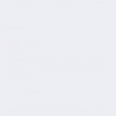
коньяка "Заяц" в
коньяка "Парящий
2 бокалов для
шкатулке из массива
Орел" в шкатулке из
коньяка "Лев Roya
массива
подарочной коро
ОТЗЫВЫ
ОЛЬГА
О
Достойный вариант для подарка. Оформление, качество
стекла, дизайн – всё на высоте. Очень рада покупке, буду
заказывать еще!
АРТЕМ
А
Оригинальный подарок! Дарил другу на юбилей – теперь это