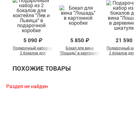
5 090 ₽
5 850 ₽
21 590 ₽
Подарочный набор из
Бокал для вина
Подарочный набо
2 бокалов для
"Лошадь" в картонной
2 бокалов для в
коктейля "Лев и
коробке
"Лошадь" в
Львица" в
деревянной шкату
ПОХОЖИЕ ТОВАРЫ
подарочной коробке
Раздел не найден