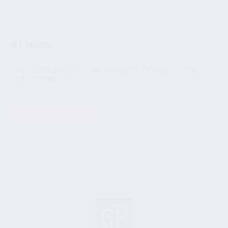
"Близнецы" в
накладкой "Весы" в
для шампанско
картонной коробке
картонной коробке
"Сердца" в карто
коробке
ОТЗЫВЫ
Увы, у подарка пока нет отзывов. Оставьте свой
отзыв первым!
НАПИСАТЬ ОТЗЫВ