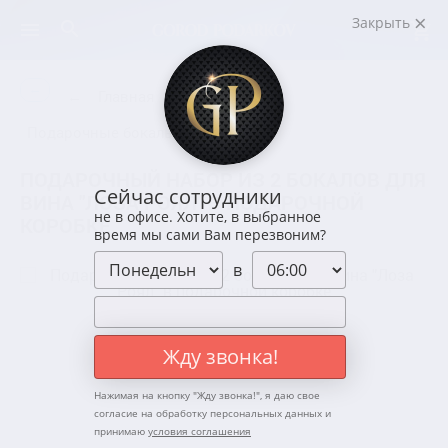
Закрыть
←
←
Главная
Посуда
Подарочные бокалы для вина
ПОДАРОЧНЫЙ НАБОР ИЗ 2 БОКАЛОВ ДЛЯ
Сейчас сотрудники
ВИНА "ЛОЗА РОЯЛ" В ПОДАРОЧНОЙ
не в офисе. Хотите, в выбранное
КОРОБКЕ
время мы сами Вам перезвоним?
в
Жду звонка!
Нажимая на кнопку "
Жду звонка!
", я даю свое
согласие на обработку персональных данных и
принимаю
условия соглашения