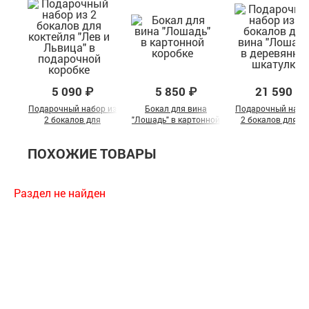
5 090 ₽
5 850 ₽
21 590 ₽
Подарочный набор из
Бокал для вина
Подарочный набо
2 бокалов для
"Лошадь" в картонной
2 бокалов для в
коктейля "Лев и
коробке
"Лошадь" в
Львица" в
деревянной шкату
ПОХОЖИЕ ТОВАРЫ
подарочной коробке
Раздел не найден