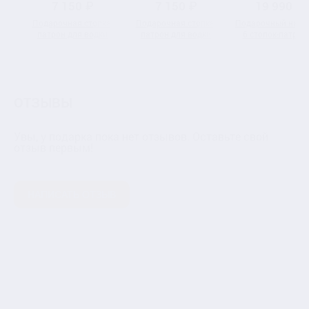
7 150 ₽
7 150 ₽
19 990 ₽
Подарочная стопка-
Подарочная стопка-
Подарочный набо
патрон для водки
патрон для водки
6 стопок-патрон
"Газовик" в
"Лев" в подарочной
для водки "Дракон
подарочной коробке
коробке
подарочной коро
ОТЗЫВЫ
Увы, у подарка пока нет отзывов. Оставьте свой
отзыв первым!
НАПИСАТЬ ОТЗЫВ