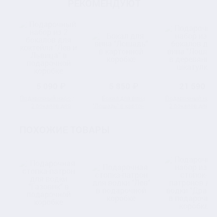
РЕКОМЕНДУЮТ
5 090 ₽
5 850 ₽
21 590 ₽
Подарочный набор из
Бокал для вина
Подарочный набо
2 бокалов для
"Лошадь" в картонной
2 бокалов для в
коктейля "Лев и
коробке
"Лошадь" в
Львица" в
деревянной шкату
ПОХОЖИЕ ТОВАРЫ
подарочной коробке