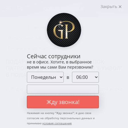
Закрыть
←
←
Главная
Посуда
Подарочные наборы рюмок
Стопки в виде патронов
Сейчас сотрудники
ПОДАРОЧНЫЙ НАБОР ИЗ 2 СТОПОК-
не в офисе. Хотите, в выбранное
ПАТРОНОВ ДЛЯ ВОДКИ "ТИГР" И "БУЙВОЛ"
время мы сами Вам перезвоним?
В ПОДАРОЧНОЙ КОРОБКЕ
в
Жду звонка!
Нажимая на кнопку "
Жду звонка!
", я даю свое
согласие на обработку персональных данных и
принимаю
условия соглашения