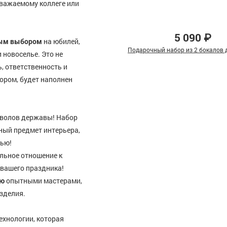
 уважаемому коллеге или
5 090 ₽
ым выбором
на юбилей,
Подарочный набор из 2 бокалов д
 новоселье. Это не
, ответственность и
ором, будет наполнен
мволов державы! Набор
сный предмет интерьера,
тью!
льное отношение к
 вашего праздника!
ую
опытными мастерами,
зделия.
ехнологии, которая