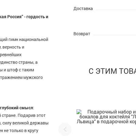
Доставка
ая Россия” - гордость и
Возврат
оящий гимн национальной
, верность и
древнейших
динство страны, а
С ЭТИМ ТО
ы и штоф с таким
 отражением мужского
глубокий смысл
:
й стране. Подарив этот
и, силу великой державы
н не только в кругу