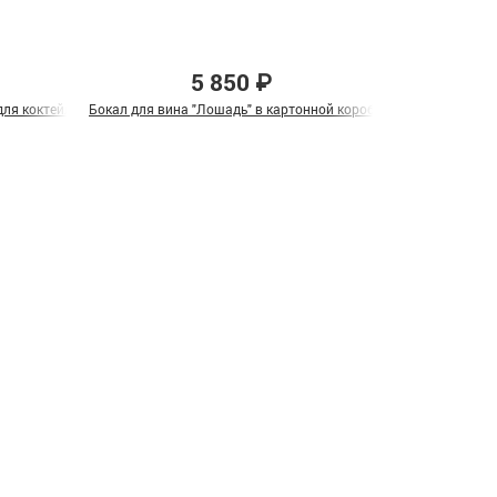
5 850 ₽
ля коктейля "Лев и Львица" в подарочной коробке
Бокал для вина "Лошадь" в картонной коробке
Подарочный наб