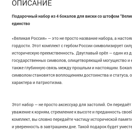
ОПИСАНИЕ
Подарочный набор из 4 бокалов для виски со штофом “Велик
единство
«Великая Россия» — это не просто название набора, а наст
гордости. Этот комплект с гербом России символизирует силу
историческую преемственность. Двуглавый орёл — один из 
государственных символов, олицетворяющий могущество и е
также глубинную связь между прошлым и настоящим. Бокал
символом становятся воплощением достоинства и статуса,
характера и патриотизма.
Этот набор — не просто аксессуар для застолий. Он передаёт
уважение к корням, стремление к высоте и преданность свое
комплект, вы словно передаёте частицу исторической памят
и уверенность в завтрашнем дне. Такой подарок будет уместе