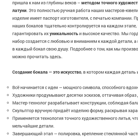
пришла к нам из глубины веков –
методом точного художест
латуни
. Это полностью ручная работа наших мастеров-ювел
изделие имеет паспорт изготовителя, с печатью компании. 
наших бокалов тщательно контролируется на каждом этапе, 
гарантировать их
уникальность
и высокое качество. Мы гор
набор создается с любовью и вниманием к каждой детали, а
в каждый бокал свою душу. Подробнее о том, как мы произв
можно прочитать здесь.
Создание бокала — это искусство
, в котором каждая деталь 
Всё начинается с идеи — мощного символа, способного вдох
Художники продумывают десятки эскизов, оттачивая образ 
Мастер-технолог разрабатывает конструкции, соблюдая бала
Скульптор вручную придаёт изделию форму, раскрывая хара
Применяется технология точного художественного литья, ч
мельчайшие детали.
Завершающий этап — полировка, крепление стеклянной части