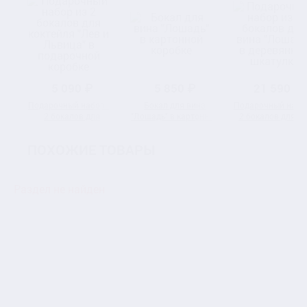
5 090 ₽
5 850 ₽
21 590 ₽
Подарочный набор из
Бокал для вина
Подарочный набо
2 бокалов для
"Лошадь" в картонной
2 бокалов для в
коктейля "Лев и
коробке
"Лошадь" в
Львица" в
деревянной шкату
ПОХОЖИЕ ТОВАРЫ
подарочной коробке
Раздел не найден