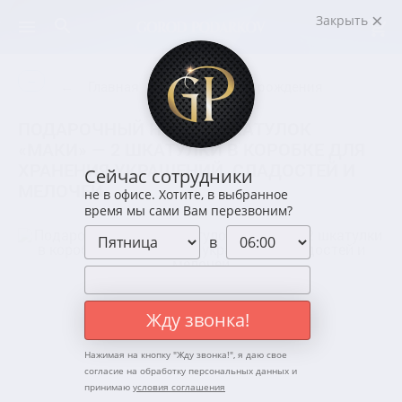
Закрыть
←
←
Главная
Событие
День рождения
ПОДАРОЧНЫЙ НАБОР ШКАТУЛОК
«МАКИ» — 2 ШКАТУЛКИ В КОРОБКЕ ДЛЯ
ХРАНЕНИЯ УКРАШЕНИЙ, СЛАДОСТЕЙ И
Сейчас сотрудники
МЕЛОЧЕЙ
не в офисе. Хотите, в выбранное
время мы сами Вам перезвоним?
в
Жду звонка!
Нажимая на кнопку "
Жду звонка!
", я даю свое
согласие на обработку персональных данных и
принимаю
условия соглашения