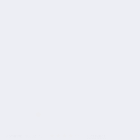
Артикул: 130002173
0 отзывов