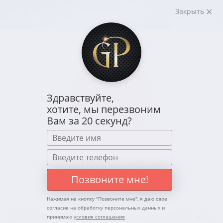
Закрыть
Здравствуйте,
хотите, мы перезвоним
Вам за 20 секунд?
ОШИБКА 404
Позвоните мне!
Нажимая на кнопку "
Позвоните мне
", я даю свое
Страница не найдена.
согласие на обработку персональных данных и
Вероятно, она была удалена с сервера или
принимаю
условия соглашения