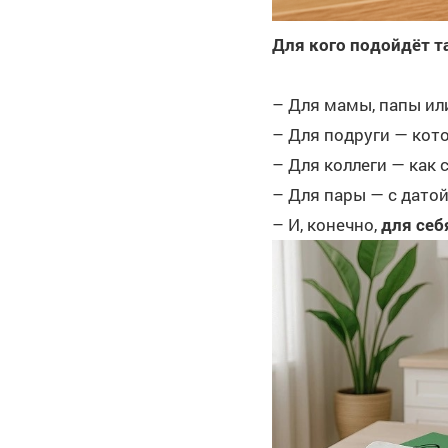
Для кого подойдёт т
– Для мамы, папы или
– Для подруги — кот
– Для коллеги — как
– Для пары — с дато
– И, конечно,
для се