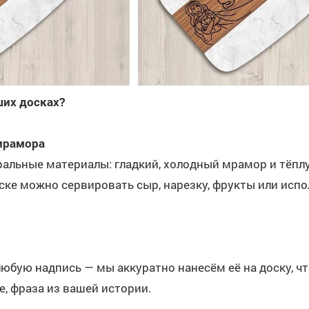
ших досках?
мрамора
альные материалы: гладкий, холодный мрамор и тёплую
оске можно сервировать сыр, нарезку, фрукты или исп
юбую надпись — мы аккуратно нанесём её на доску, ч
е, фраза из вашей истории.