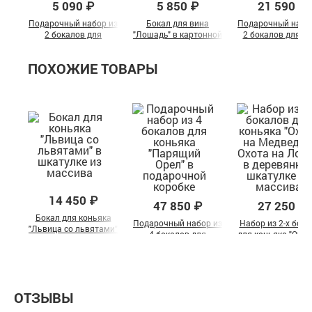
5 090 ₽
5 850 ₽
21 590 ₽
Подарочный набор из
Бокал для вина
Подарочный набо
2 бокалов для
"Лошадь" в картонной
2 бокалов для в
коктейля "Лев и
коробке
"Лошадь" в
Львица" в
деревянной шкату
ПОХОЖИЕ ТОВАРЫ
подарочной коробке
14 450 ₽
47 850 ₽
27 250 ₽
Бокал для коньяка
Подарочный набор из
Набор из 2-х бок
"Львица со львятами"
4 бокалов для
для коньяка "Охот
в шкатулке из
коньяка "Парящий
Медведя и Охота
массива
Орел" в подарочной
Лося " в деревян
коробке
шкатулке из масс
ОТЗЫВЫ