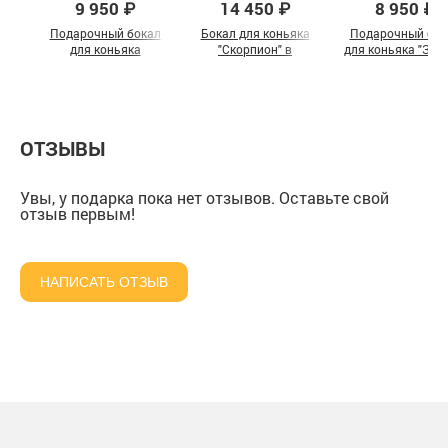
9 950 ₽
14 450 ₽
8 950 ₽
Подарочный бокал
Бокал для коньяка
Подарочный бок
для коньяка
"Скорпион" в
для коньяка "Змея
"Настоящий мужчина"
шкатулке из массива
картонной короб
в подарочной коробке
ОТЗЫВЫ
Увы, у подарка пока нет отзывов. Оставьте свой
отзыв первым!
НАПИСАТЬ ОТЗЫВ