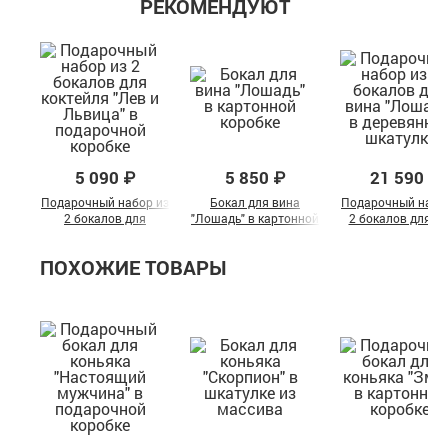
РЕКОМЕНДУЮТ
5 090 ₽
5 850 ₽
21 590 ₽
Подарочный набор из
Бокал для вина
Подарочный набо
2 бокалов для
"Лошадь" в картонной
2 бокалов для в
коктейля "Лев и
коробке
"Лошадь" в
Львица" в
деревянной шкату
ПОХОЖИЕ ТОВАРЫ
подарочной коробке