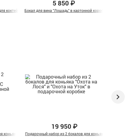
5 850 ₽
ля коктейля "Лев и Львица" в подарочной коробке
Бокал для вина "Лошадь" в картонной коробке
Подарочный наб
19 950 ₽
ассива
я коньяка "Настоящий мужчина и С юбилеем 70 лет" в подарочной коробке
Подарочный набор из 2 бокалов для коньяка "Охота на Лося" и
Подарочный н