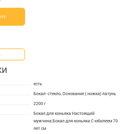
ИНУ
К
КИ
есть
Бокал- стекло, Основание ( ножка) латунь
2200 г
Бокал для коньяка Настоящий
мужчина;Бокал для коньяка С юбилеем 70
лет см