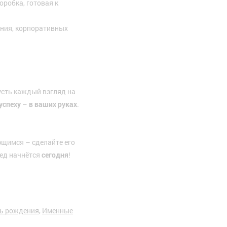
оробка, готовая к
ения, корпоративных
усть каждый взгляд на
успеху – в ваших руках
.
ющимся – сделайте его
бед начнётся
сегодня
!
ь рождения
,
Именные