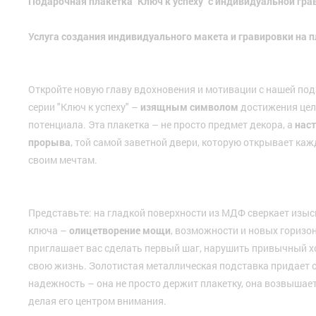
Подарочная плакетка "Ключ к успеху" с индивидуальной гр
Услуга создания индивидуального макета и гравировки на пл
Откройте новую главу вдохновения и мотивации с нашей по
серии "Ключ к успеху" –
изящным символом
достижения цел
потенциала. Эта плакетка – не просто предмет декора, а
нас
прорыва
, той самой заветной двери, которую открывает каж
своим мечтам.
Представьте: на гладкой поверхности из МДФ сверкает изы
ключа –
олицетворение мощи
, возможности и новых горизо
приглашает вас сделать первый шаг, нарушить привычный х
свою жизнь. Золотистая металлическая подставка придает 
надежность – она не просто держит плакетку, она возвышае
делая его центром внимания.