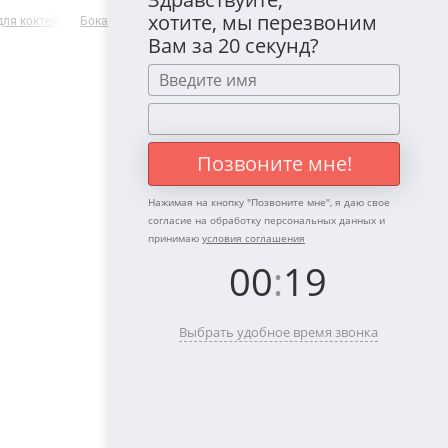
хотите, мы перезвоним
ля коктейля "Лев и Львица" в подарочной коробке
Бокал для вина "Лошадь" в картонной коробке
Подарочный наб
Вам за 20 секунд?
Позвоните мне!
Нажимая на кнопку "
Позвоните мне
", я даю свое
согласие на обработку персональных данных и
принимаю
условия соглашения
00
:
19
Выбрать удобное время звонка