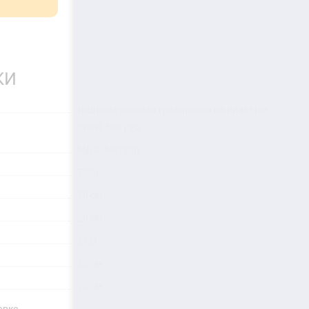
КИ
Индивидуальная гравировка на плакетке
стоит 500 руб.
МДФ/Металл
750 г
20 см
26 см
2 см
26 см
20 см
овке
2