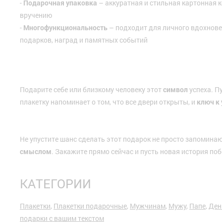
-
Подарочная упаковка
– аккуратная и стильная картонная к
вручению
-
Многофункциональность
– подходит для личного вдохнов
подарков, наград и памятных событий
Подарите себе или близкому человеку этот
символ
успеха. П
плакетку напоминает о том, что все двери открыты, и
ключ к 
Не упустите шанс сделать этот подарок не просто запомина
смыслом
. Закажите прямо сейчас и пусть новая история по
КАТЕГОРИИ
Плакетки
,
Плакетки подарочные
,
Мужчинам
,
Мужу
,
Папе
,
Ден
подарки с вашим текстом