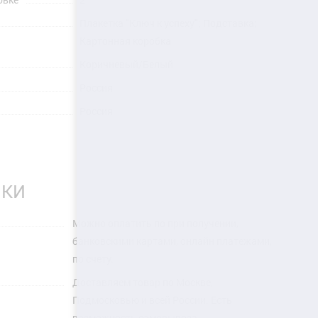
Плакетка "Ключ к успеху"; Подставка;
Картонная коробка
Коричневый/Белый
Россия
Россия
ПКИ
Можно оплатить по при получении,
банковскими картами, онлайн платежами,
по счету.
Доставляем товар по Москве,
Подмосковью и всей России. Есть
возможность самовывоза.