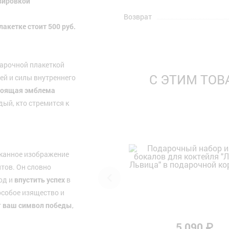
авировкой
Возврат
акетке стоит 500 руб.
дарочной плакеткой
С ЭТИМ ТО
ей и силы внутреннего
тоящая эмблема
дый, кто стремится к
сканное изображение
нтов. Он словно
од и
впустить успех
в
особое изящество и
т
ваш символ победы
,
5 090 ₽