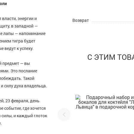
воли
 власти, энергии и
Возврат
щиту, в западной —
ые лапы — напоминание
жением тигра будет
 ведут к успеху.
С ЭТИМ ТО
й предмет — вы
ями. Это послание
 побеждать. Такой
и силу духа владельца.
й, 23 февраля, день
 событие, где хочется
л силы, и каждый глоток
.