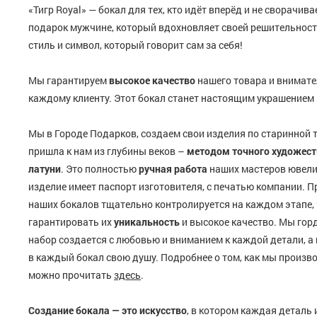
«Тигр Royal» — бокал для тех, кто идёт вперёд и не сворачив
подарок мужчине, который вдохновляет своей решительност
стиль и символ, который говорит сам за себя!
Мы гарантируем
высокое качество
нашего товара и внимате
каждому клиенту. Этот бокал станет настоящим украшением
Мы в Городе Подарков, создаем свои изделия по старинной 
пришла к нам из глубины веков –
методом точного художест
латуни
. Это полностью
ручная работа
наших мастеров ювели
изделие имеет паспорт изготовителя, с печатью компании. 
наших бокалов тщательно контролируется на каждом этапе, 
гарантировать их
уникальность
и высокое качество. Мы гор
набор создается с любовью и вниманием к каждой детали, а
в каждый бокал свою душу. Подробнее о том, как мы произ
можно прочитать
здесь
.
Создание бокала — это искусство
, в котором каждая деталь 