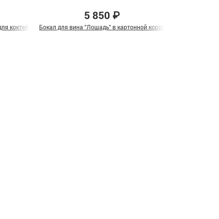
5 850 ₽
ля коктейля "Лев и Львица" в подарочной коробке
Бокал для вина "Лошадь" в картонной коробке
Подарочный наб