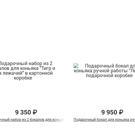
9 350 ₽
9 950 ₽
ведь Гризли" в подарочной коробке
чный набор из 2 бокалов для коньяка "Тигр и Лев лежачий" в картонной кор
Подарочный бокал для коньяка ру