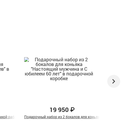
19 950 ₽
обке
чной работы "Лев" в подарочной коробке
Подарочный набор из 2 бокалов для коньяка "Настоящий мужч
Набор 2 бока