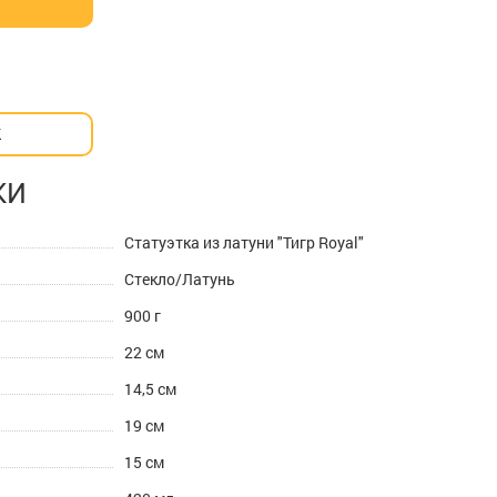
К
КИ
Статуэтка из латуни "Тигр Royal"
Стекло/Латунь
900 г
22 см
14,5 см
19 см
15 см