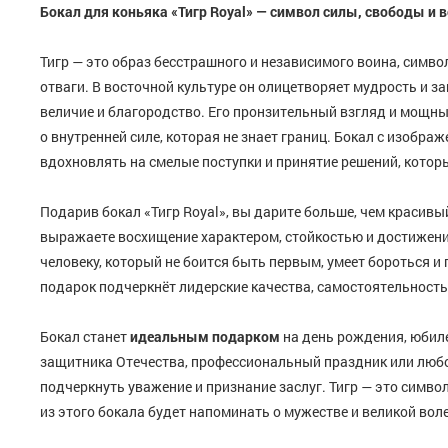
Бокал для коньяка «Тигр Royal» — символ силы, свободы и 
Тигр — это образ бесстрашного и независимого воина, символ
отваги. В восточной культуре он олицетворяет мудрость и за
величие и благородство. Его пронзительный взгляд и мощн
о внутренней силе, которая не знает границ. Бокал с изобра
вдохновлять на смелые поступки и принятие решений, которые
Подарив бокал «Тигр Royal», вы дарите больше, чем красивы
выражаете восхищение характером, стойкостью и достижени
человеку, который не боится быть первым, умеет бороться и
подарок подчеркнёт лидерские качества, самостоятельность 
Бокал станет
идеальным подарком
на день рождения, юбиле
защитника Отечества, профессиональный праздник или любое
подчеркнуть уважение и признание заслуг. Тигр — это симво
из этого бокала будет напоминать о мужестве и великой воле