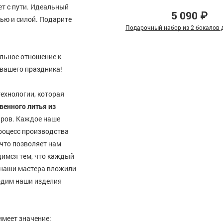
ает с пути. Идеальный
5 090 ₽
ью и силой. Подарите
Подарочный набор из 2 бокалов д
льное отношение к
 вашего праздника!
технологии, которая
венного литья из
ров. Каждое наше
Процесс производства
что позволяет нам
димся тем, что каждый
 наши мастера вложили
водим наши изделия
имеет значение: