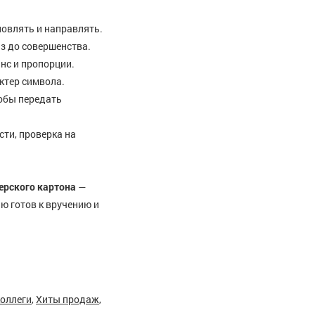
новлять и направлять.
з до совершенства.
нс и пропорции.
ктер символа.
тобы передать
ти, проверка на
ерского картона
—
ью готов к вручению и
коллеги
,
Хиты продаж
,