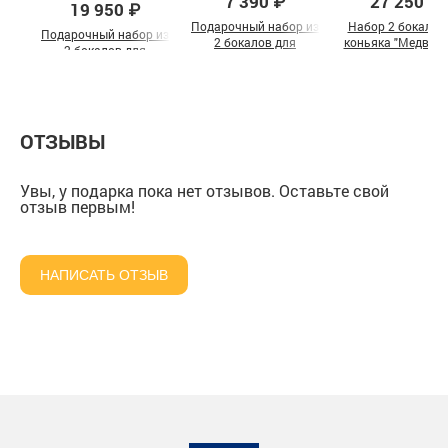
7 390 ₽
27 250 ₽
19 950 ₽
Подарочный набор из
Набор 2 бокала 
Подарочный набор из
2 бокалов для
коньяка "Медведи
2 бокалов для
коньяка "Рыбы" в
в шкатулке из
коньяка "Волки" и
подарочной коробке
массива
"Охота на Медведя" в
подарочной коробке
ОТЗЫВЫ
Увы, у подарка пока нет отзывов. Оставьте свой
отзыв первым!
НАПИСАТЬ ОТЗЫВ