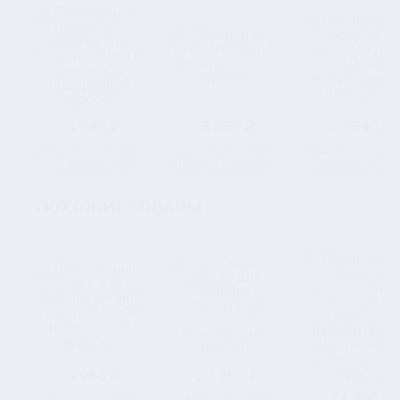
5 090 ₽
5 850 ₽
21 590 ₽
Подарочный набор из
Бокал для вина
Подарочный набо
2 бокалов для
"Лошадь" в картонной
2 бокалов для в
коктейля "Лев и
коробке
"Лошадь" в
Львица" в
деревянной шкату
ПОХОЖИЕ ТОВАРЫ
подарочной коробке
9 950 ₽
27 250 ₽
74 990 ₽
Подарочный бокал
Набор 2 бокала для