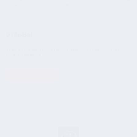
для коньяка ручной
коньяка "Львица со
Подарочный набо
работы "Лев" в
львятами" в шкатулке
бокалов для конь
подарочной коробке
из массива
и стопок
перевертышей "Ох
№3" в подарочн
коробке
ОТЗЫВЫ
Увы, у подарка пока нет отзывов. Оставьте свой
отзыв первым!
НАПИСАТЬ ОТЗЫВ