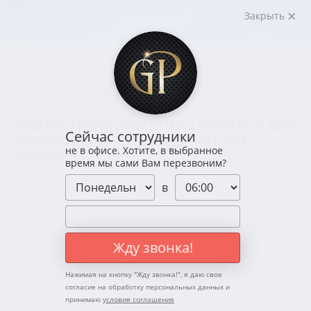
Закрыть
←
←
Главная
Посуда
Подарочные бокалы для коньяка
ПОДАРОЧНЫЙ НАБОР ИЗ 2 БОКАЛОВ ДЛЯ
Сейчас сотрудники
КОНЬЯКА "КАБАН" В ПОДАРОЧНОЙ
не в офисе. Хотите, в выбранное
КОРОБКЕ
время мы сами Вам перезвоним?
в
Жду звонка!
Нажимая на кнопку "
Жду звонка!
", я даю свое
согласие на обработку персональных данных и
принимаю
условия соглашения