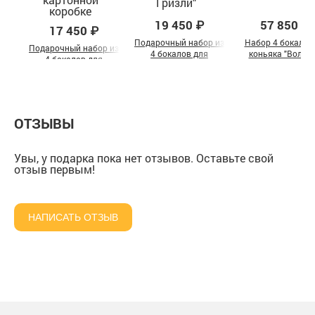
19 450 ₽
57 850 ₽
17 450 ₽
Подарочный набор из
Набор 4 бокала 
Подарочный набор из
4 бокалов для
коньяка "Волки"
4 бокалов для
коньяка ручной
шкатулке из масс
коньяка "Лев,Тигр,
работы "Медведь
Волк, Медведь" в
Гризли"
картонной коробке
ОТЗЫВЫ
Увы, у подарка пока нет отзывов. Оставьте свой
отзыв первым!
НАПИСАТЬ ОТЗЫВ