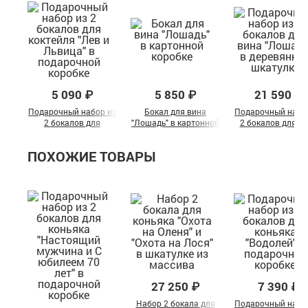
5 090 ₽
5 850 ₽
21 590 ₽
Подарочный набор из
Бокал для вина
Подарочный набо
2 бокалов для
"Лошадь" в картонной
2 бокалов для в
коктейля "Лев и
коробке
"Лошадь" в
Львица" в
деревянной шкату
ПОХОЖИЕ ТОВАРЫ
подарочной коробке
27 250 ₽
7 390 ₽
Набор 2 бокала для
Подарочный набо