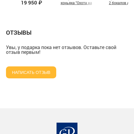
19 950 ₽
коньяка "Охота на
2 бокалов для
Оленя" и "Охота на
коньяка "Водолей
Подарочный набор из
Лося" в шкатулке из
подарочной коро
2 бокалов для
массива
коньяка "Настоящий
мужчина и С юбилеем
70 лет" в подарочной
ОТЗЫВЫ
коробке
Увы, у подарка пока нет отзывов. Оставьте свой
отзыв первым!
НАПИСАТЬ ОТЗЫВ