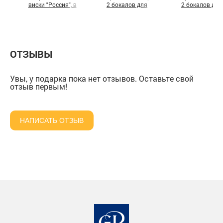
виски "Россия", в
2 бокалов для
2 бокалов для
шкатулке из массива
коньяка "Овен" в
коньяка "Стрелец
подарочной коробке
подарочной коро
ОТЗЫВЫ
Увы, у подарка пока нет отзывов. Оставьте свой
отзыв первым!
НАПИСАТЬ ОТЗЫВ