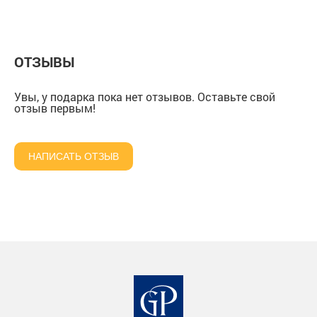
коньяка "Скорпион" в
коньяка "Скорпион" в
шкатулке из масс
подарочной коробке
подарочной коробке
ОТЗЫВЫ
Увы, у подарка пока нет отзывов. Оставьте свой
отзыв первым!
НАПИСАТЬ ОТЗЫВ