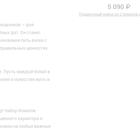
5 090 ₽
Подарочный набор из 2 бокалов д
раздников — дня
ных дат. Он станет
хновения пить виски с
 правильных ценностях.
и. Пусть каждый бокал в
изни и искусстве жить в
у! Набор бокалов
шенного характера и
лизким на любые важные