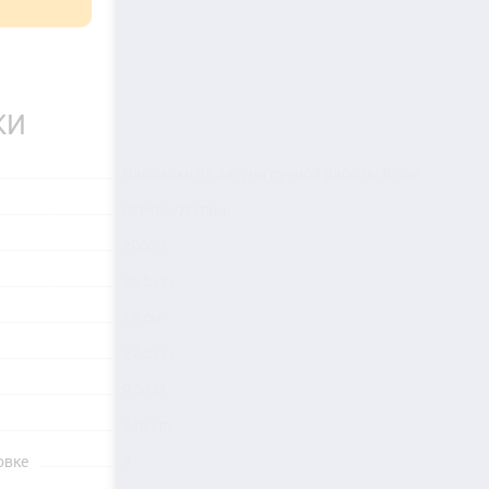
КИ
Накладки из латуни ручной работы Весы
Стекло/Латунь
2000 г
35,5 см
16 см
27,5 см
9,5 см
340 мл
овке
2