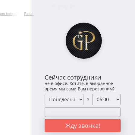
5 850 ₽
ля коктейля "Лев и Львица" в подарочной коробке
Бокал для вина "Лошадь" в картонной коробке
Подарочный наб
Сейчас сотрудники
не в офисе. Хотите, в выбранное
время мы сами Вам перезвоним?
в
Жду звонка!