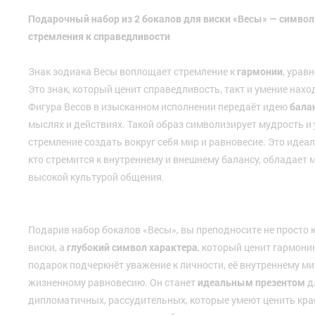
Подарочный набор из 2 бокалов для виски «Весы» — символ
стремления к справедливости
Знак зодиака Весы воплощает стремление к
гармонии
, урав
Это знак, который ценит справедливость, такт и умение нах
Фигура Весов в изысканном исполнении передаёт идею
бала
мыслях и действиях. Такой образ символизирует мудрость и 
стремление создать вокруг себя мир и равновесие. Это идеа
кто стремится к внутреннему и внешнему балансу, обладает 
высокой культурой общения.
Подарив набор бокалов «Весы», вы преподносите не просто 
виски, а
глубокий символ характера
, который ценит гармони
подарок подчеркнёт уважение к личности, её внутреннему ми
жизненному равновесию. Он станет
идеальным презентом
д
дипломатичных, рассудительных, которые умеют ценить кра