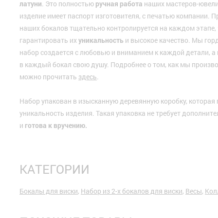
латуни
. Это полностью
ручная работа
наших мастеров-ювели
изделие имеет паспорт изготовителя, с печатью компании. 
наших бокалов тщательно контролируется на каждом этапе, 
гарантировать их
уникальность
и высокое качество. Мы гор
набор создается с любовью и вниманием к каждой детали, а
в каждый бокал свою душу. Подробнее о том, как мы произ
можно прочитать
здесь
.
Набор упакован в изысканную деревянную коробку, которая 
уникальность изделия. Такая упаковка не требует дополнит
и
готова к вручению.
КАТЕГОРИИ
Бокалы для виски
,
Набор из 2-х бокалов для виски
,
Весы
,
Кол