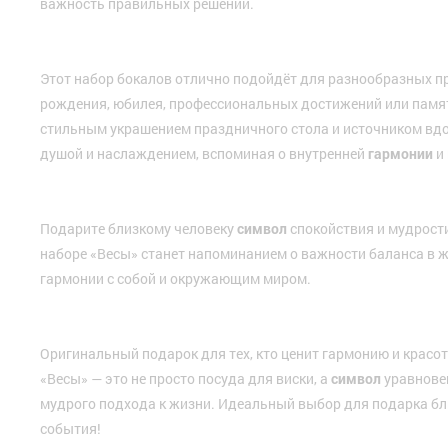
важность правильных решений.
Этот набор бокалов отлично подойдёт для разнообразных п
рождения, юбилея, профессиональных достижений или памят
стильным украшением праздничного стола и источником вдо
душой и наслаждением, вспоминая о внутренней
гармонии
и
Подарите близкому человеку
символ
спокойствия и мудрост
наборе «Весы» станет напоминанием о важности баланса в ж
гармонии с собой и окружающим миром.
Оригинальный подарок для тех, кто ценит гармонию и красот
«Весы» — это не просто посуда для виски, а
символ
уравнове
мудрого подхода к жизни. Идеальный выбор для подарка б
события!