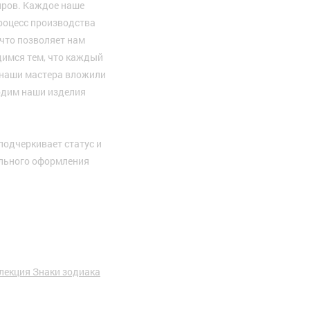
ров. Каждое наше
Процесс производства
что позволяет нам
димся тем, что каждый
 наши мастера вложили
водим наши изделия
подчеркивает статус и
ельного оформления
лекция Знаки зодиака