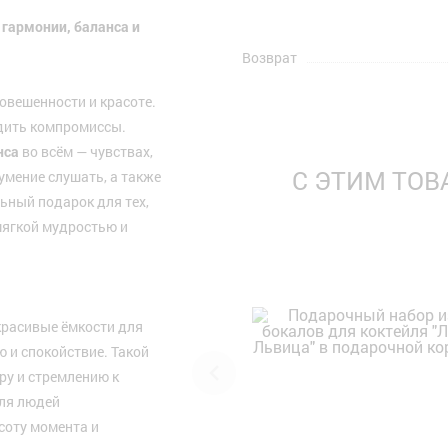
 гармонии, баланса и
Возврат
новешенности и красоте.
одить компромиссы.
нса
во всём — чувствах,
С ЭТИМ ТО
умение слушать, а также
льный подарок для тех,
мягкой мудростью и
красивые ёмкости для
ю и спокойствие. Такой
ру и стремлению к
ля людей
соту момента и