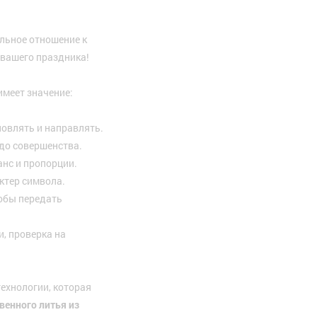
льное отношение к
 вашего праздника!
имеет значение:
новлять и направлять.
до совершенства.
нс и пропорции.
ктер символа.
тобы передать
, проверка на
технологии, которая
венного литья из