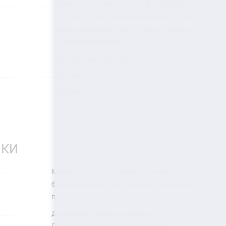
Бокал для виски "Весы" - 2 шт.; Щипцы;
Костеры - 2 шт.; Мешки для камней - 2 шт.;
Камни для виски - 4 шт.; Паспорт изделия;
Деревянная коробка
Прозрачный/Золотой
Россия
Россия
ПКИ
Можно оплатить по при получении,
банковскими картами, онлайн платежами,
по счету.
Доставляем товар по Москве,
Подмосковью и всей России. Есть