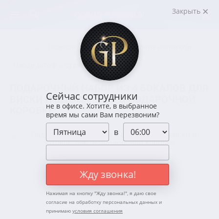
Закрыть
←
←
Главная
Наборы для крепких напитков
Набор штоф и стаканы для виски
ПОДАРОЧНЫЙ НАБОР ИЗ 4 БОКАЛОВ ДЛЯ
Сейчас сотрудники
ВИСКИ И ШТОФА "ЛЕВ" В ПОДАРОЧНОЙ
не в офисе. Хотите, в выбранное
КОРОБКЕ
время мы сами Вам перезвоним?
в
Жду звонка!
Нажимая на кнопку "
Жду звонка!
", я даю свое
согласие на обработку персональных данных и
принимаю
условия соглашения