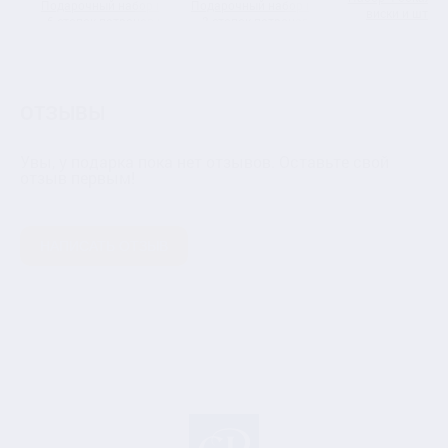
Подарочный набор из
Подарочный набор из
виски и штоф
6 стопок-патронов и
3 стопок-патронов
"Строитель", в
штофа "Нефтяник" в
для водки и штофа
деревянной шкату
подарочной коробке
"Змея" в подарочной
из массива
коробке
ОТЗЫВЫ
Увы, у подарка пока нет отзывов. Оставьте свой
отзыв первым!
НАПИСАТЬ ОТЗЫВ