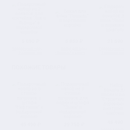
5 090 ₽
5 850 ₽
21 590 ₽
Подарочный набор из
Бокал для вина
Подарочный набо
2 бокалов для
"Лошадь" в картонной
2 бокалов для в
коктейля "Лев и
коробке
"Лошадь" в
Львица" в
деревянной шкату
ПОХОЖИЕ ТОВАРЫ
подарочной коробке
46 490 ₽
45 490 ₽
29 750 ₽
Набор 4 бокала 