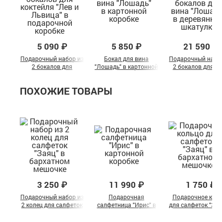
5 090 ₽
5 850 ₽
21 590 ₽
Подарочный набор из
Бокал для вина
Подарочный набо
2 бокалов для
"Лошадь" в картонной
2 бокалов для в
коктейля "Лев и
коробке
"Лошадь" в
Львица" в
деревянной шкату
ПОХОЖИЕ ТОВАРЫ
подарочной коробке
3 250 ₽
11 990 ₽
1 750 ₽
Подарочный набор из
Подарочная
Подарочное кол
2 колец для салфеток
салфетница "Ирис" в
для салфеток "Зая
"Заяц" в бархатном
картонной коробке
бархатном мешо
мешочке