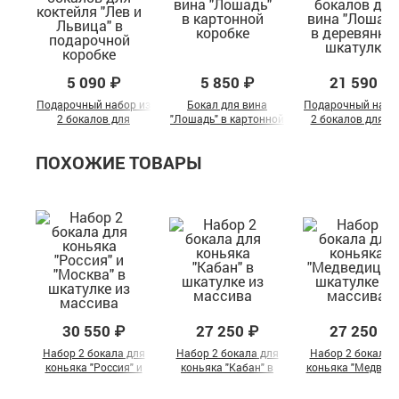
5 090 ₽
5 850 ₽
21 590 ₽
Подарочный набор из
Бокал для вина
Подарочный набо
2 бокалов для
"Лошадь" в картонной
2 бокалов для в
коктейля "Лев и
коробке
"Лошадь" в
Львица" в
деревянной шкату
ПОХОЖИЕ ТОВАРЫ
подарочной коробке
30 550 ₽
27 250 ₽
27 250 ₽
Набор 2 бокала для
Набор 2 бокала для
Набор 2 бокала 
коньяка "Россия" и
коньяка "Кабан" в
коньяка "Медведи
"Москва" в шкатулке
шкатулке из массива
в шкатулке из
из массива
массива