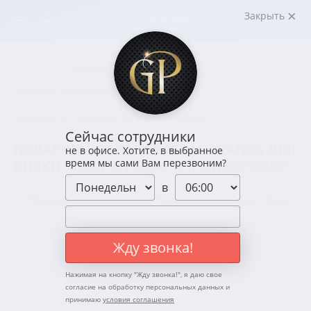
Закрыть
←
←
Главная
Посуда
Бокалы для виски в подарок
Бокалы со знаками зодиака Гороскоп
Сейчас сотрудники
ПОДАРОЧНЫЙ НАБОР ИЗ 4 БОКАЛОВ ДЛЯ
не в офисе. Хотите, в выбранное
ВИСКИ "ЗМЕЯ" В ПОДАРОЧНОЙ КОРОБКЕ
время мы сами Вам перезвоним?
в
Жду звонка!
Нажимая на кнопку "
Жду звонка!
", я даю свое
согласие на обработку персональных данных и
принимаю
условия соглашения