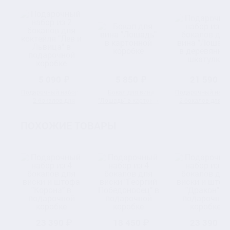
5 090 ₽
5 850 ₽
21 590 ₽
Подарочный набор из
Бокал для вина
Подарочный набо
2 бокалов для
"Лошадь" в картонной
2 бокалов для в
коктейля "Лев и
коробке
"Лошадь" в
Львица" в
деревянной шкату
ПОХОЖИЕ ТОВАРЫ
подарочной коробке
23 390 ₽
18 450 ₽
23 390 ₽