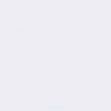
Подарочный набор из
Подарочный набор из
Подарочный набо
4 бокалов для виски и
4 бокалов для виски
4 бокалов для вис
штофа "Корона" в
"Георгий
штофа "Дракон"
подарочной коробке
Победоносец" в
подарочной коро
подарочной коробке
ОТЗЫВЫ
Увы, у подарка пока нет отзывов. Оставьте свой
отзыв первым!
НАПИСАТЬ ОТЗЫВ