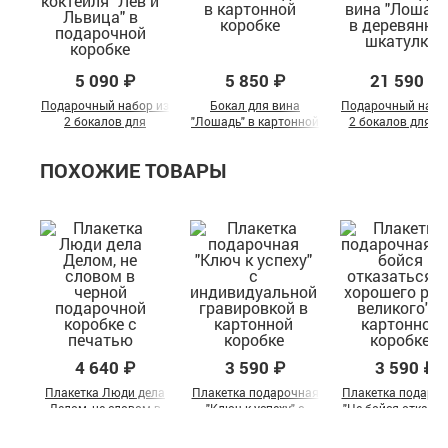
5 090 ₽
5 850 ₽
21 590 ₽
Подарочный набор из
Бокал для вина
Подарочный набо
2 бокалов для
"Лошадь" в картонной
2 бокалов для в
коктейля "Лев и
коробке
"Лошадь" в
Львица" в
деревянной шкату
ПОХОЖИЕ ТОВАРЫ
подарочной коробке
4 640 ₽
3 590 ₽
3 590 ₽
Плакетка Люди дела
Плакетка подарочная
Плакетка подаро
Делом, не словом в
"Ключ к успеху" с
"Не бойся отказа
черной подарочной
индивидуальной
от хорошего ра
коробке с печатью
гравировкой в
великого" в карто