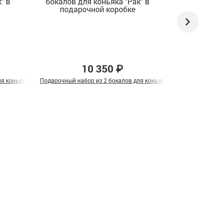
10 350 ₽
я коньяка "Рак" в подарочной коробке
Подарочный набор из 2 бокалов для коньяка "Рак" в подарочн
Подарочный н