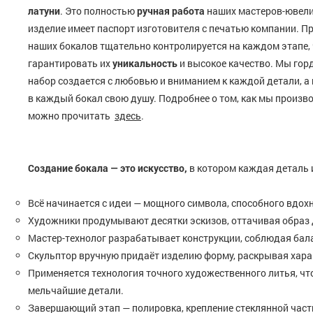
латуни
. Это полностью
ручная работа
наших мастеров-ювели
изделие имеет паспорт изготовителя с печатью компании. П
наших бокалов тщательно контролируется на каждом этапе, 
гарантировать их
уникальность
и высокое качество. Мы гор
набор создается с любовью и вниманием к каждой детали, а
в каждый бокал свою душу. Подробнее о том, как мы произв
можно прочитать
здесь
.
Создание бокала — это искусство,
в котором каждая деталь 
Всё начинается с идеи — мощного символа, способного вдох
Художники продумывают десятки эскизов, оттачивая образ 
Мастер-технолог разрабатывает конструкции, соблюдая бала
Скульптор вручную придаёт изделию форму, раскрывая хара
Применяется технология точного художественного литья, ч
мельчайшие детали.
Завершающий этап — полировка, крепление стеклянной части