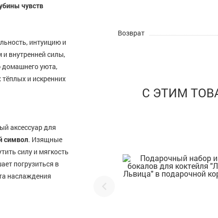
убины чувств
Возврат
льность, интуицию и
 и внутренней силы,
ю домашнего уюта,
 тёплых и искренних
С ЭТИМ ТО
ый аксессуар для
й символ
. Изящные
тить силу и мягкость
ает погрузиться в
нта наслаждения