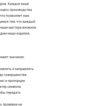
ров. Каждое наше
роцесс производства
что позволяет нам
димся тем, что каждый
 наши мастера вложили
одим наши изделия,
имеет значение:
новлять и направлять.
до совершенства.
нс и пропорции.
ктер символа.
тобы передать
, проверка на