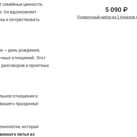
ит семейные ценности,
5 090 ₽
е. Он вдохновляет
Подарочный набор из 2 бокалов д
ка и почувствовать
к — день рождения,
очных отношений. Этот
 разговоров и приятных
льное отношение к
 вашего праздника!
ехнологии, которая
венного литья из