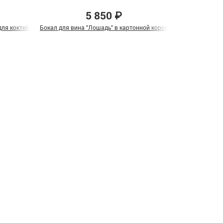
5 850 ₽
ля коктейля "Лев и Львица" в подарочной коробке
Бокал для вина "Лошадь" в картонной коробке
Подарочный наб