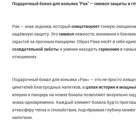
Подарочный бокал для коньяка "Рак" — символ защиты и гл
Рак — знак зодиака, который
олицетворяет
тонкую эмоциона
надёжную защиту. Это
символ
нежности, внимания к близким
скрытой за прочным панцирем. Образ Рака несёт в себе иде
созидательной заботы
и умения находить
гармонию
в самых
отношениях.
Подарочный бокал для коньяка «Рак» — это не просто изящн
ценителей благородных напитков, а
целая история и мощны
клешни и панцирь на ножке бокала позволяют визуально ощу
знака одновременно. Каждый элемент бокала будто приглаш
атмосферу тепла и спокойствия, подчёркивая глубину моме
напитком.